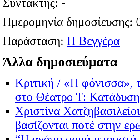
Συντάκτης:
-
Ημερομηνία δημοσίευσης:
0
Παράσταση:
Η Βεγγέρα
Άλλα δημοσιεύματα
Κριτική / «Η φόνισσα»,
στο Θέατρο Τ: Κατάδυση
Χριστίνα Χατζηβασιλείου
βασίζονται ποτέ στην ερ
“Η αγάπη ορμά μπροστά 