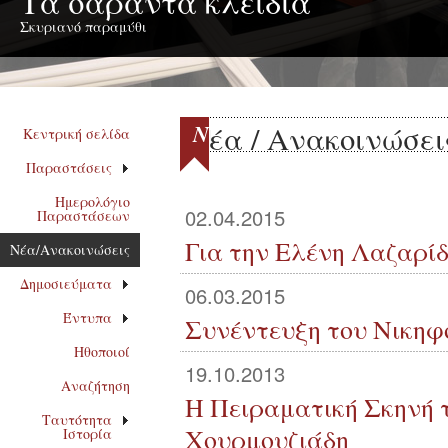
Τα σαράντα κλειδιά
Σκυριανό παραμύθι
Ν
έα / Ανακοινώσει
Κεντρική σελίδα
Παραστάσεις
Ημερολόγιο
02.04.2015
Παραστάσεων
Για την Ελένη Λαζαρί
Νέα/Ανακοινώσεις
Δημοσιεύματα
06.03.2015
Έντυπα
Συνέντευξη του Νικη
Ηθοποιοί
19.10.2013
Αναζήτηση
Η Πειραματική Σκηνή τ
Ταυτότητα
Χουρμουζιάδη
Ιστορία