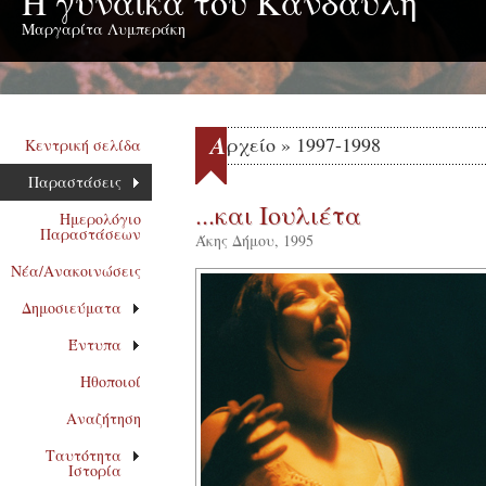
Η γυναίκα του Κανδαύλη
Μαργαρίτα Λυμπεράκη
Α
ρχείο » 1997-1998
Κεντρική σελίδα
Παραστάσεις
...και Ιουλιέτα
Ημερολόγιο
Παραστάσεων
Άκης Δήμου, 1995
Νέα/Ανακοινώσεις
Δημοσιεύματα
Έντυπα
Ηθοποιοί
Αναζήτηση
Ταυτότητα
Ιστορία