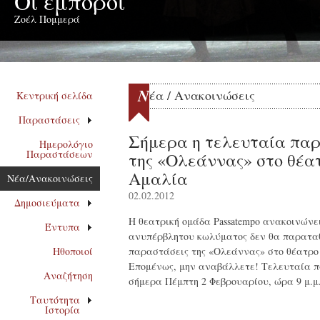
Οι έμποροι
Ζοέλ Πομμερά
Ν
έα / Ανακοινώσεις
Κεντρική σελίδα
Παραστάσεις
Σήμερα η τελευταία πα
Ημερολόγιο
Παραστάσεων
της «Ολεάννας» στο θέα
Αμαλία
Νέα/Ανακοινώσεις
02.02.2012
Δημοσιεύματα
Η θεατρική ομάδα Passatempo ανακοινώνε
Έντυπα
ανυπέρβλητου κωλύματος δεν θα παρατα
Ηθοποιοί
παραστάσεις της «Ολεάννας» στο θέατρο
Επομένως, μην αναβάλλετε! Τελευταία 
Αναζήτηση
σήμερα Πέμπτη 2 Φεβρουαρίου, ώρα 9 μ.μ
Ταυτότητα
Ιστορία