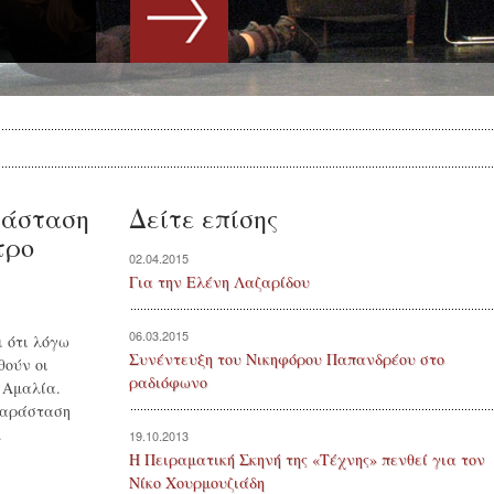
ράσταση
Δείτε επίσης
τρο
02.04.2015
Για την Ελένη Λαζαρίδου
06.03.2015
ι ότι λόγω
Συνέντευξη του Νικηφόρου Παπανδρέου στο
θούν οι
ραδιόφωνο
 Αμαλία.
παράσταση
.
19.10.2013
Η Πειραματική Σκηνή της «Τέχνης» πενθεί για τον
Νίκο Χουρμουζιάδη