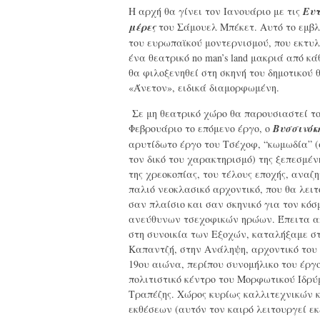
Η αρχή θα γίνει τον Ιανουάριο με τις
Ευτ
μέρες
του Σάμουελ Μπέκετ. Αυτό το εμβλ
του ευρωπαϊκού μοντερνισμού, που εκτυλ
ένα θεατρικό no man’s land μακριά από κά
θα φιλοξενηθεί στη σκηνή του δημοτικού 
«Άνετον», ειδικά διαμορφωμένη.
Σε μη θεατρικό χώρο θα παρουσιαστεί τ
Φεβρουάριο το επόμενο έργο, ο
Βυσσινόκ
αρυτίδωτο έργο του Τσέχοφ, “κωμωδία” 
τον δικό του χαρακτηρισμό) της ξεπεσμέν
της χρεοκοπίας, του τέλους εποχής, αναζ
παλιό νεοκλασικό αρχοντικό, που θα λει
σαν πλαίσιο και σαν σκηνικό για τον κόσ
ανεύθυνων τσεχοφικών ηρώων. Έπειτα α
στη συνοικία των Εξοχών, καταλήξαμε στ
Καπαντζή, στην Ανάληψη, αρχοντικό του 
19ου αιώνα, περίπου συνομήλικο του έργ
πολιτιστικό κέντρο του Μορφωτικού Ιδρύ
Τραπέζης. Χώρος κυρίως καλλιτεχνικών κ
εκθέσεων (αυτόν τον καιρό λειτουργεί εκ