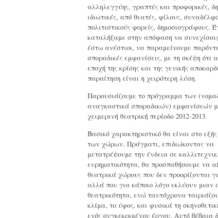
αλληλεγγύης, γραπτές και προφορικές, δη
ιδιωτικές, από θεατές, φίλους, συναδέλφο
πολιτιστικούς φορείς, δημοσιογράφους. Έ
καταλήξαμε στην απόφαση να συνεχίσουμ
έστω ανέστιοι, να παραμείνουμε παρόντ
σποραδικές εμφανίσεις, με τη σκέψη ότι 
εποχή της κρίσης και της γενικής αποκαρδ
παραίτηση είναι η χειρότερη λύση.
Παρουσιάζουμε το πρόγραμμα των (νομα
αναγκαστικά σποραδικών) εμφανίσεών μ
χειμερινή θεατρική περίοδο 2012-2013.
Βασικό χαρακτηριστικό θα είναι στο εξής 
των χώρων. Πράγματι, επιδιώκοντας να
μετατρέψουμε την ένδεια σε καλλιτεχνικ
ευρηματικότητα, θα προσπαθήσουμε να α
θεατρικά χώρους που δεν προορίζονται γι
αλλά που για κάποιο λόγο εκλύουν μιαν 
θεατρικότητα, ενώ ταυτόχρονα ταιριάζου
κλίμα, το ύφος, και φυσικά τη σκηνοθετι
ενός συγκεκριμένου έργου. Αυτό βέβαια 