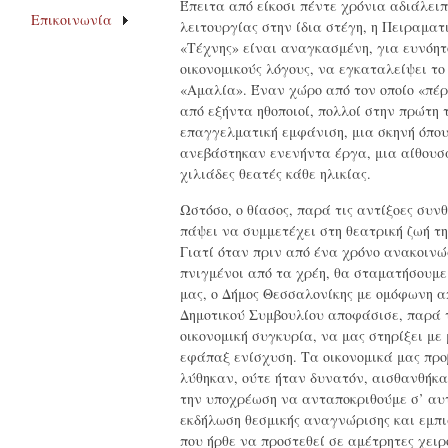
Έπειτα από είκοσι πέντε χρόνια αδιάλειπ
Επικοινωνία
λειτουργίας στην ίδια στέγη, η Πειραματ
«Τέχνης» είναι αναγκασμένη, για ευνόητ
οικονομικούς λόγους, να εγκαταλείψει το
«Αμαλία». Έναν χώρο από τον οποίο «π
από εξήντα ηθοποιοί, πολλοί στην πρώτη 
επαγγελματική εμφάνιση, μια σκηνή όπο
ανεβάστηκαν ενενήντα έργα, μια αίθουσ
χιλιάδες θεατές κάθε ηλικίας.
Ωστόσο, ο θίασος, παρά τις αντίξοες συνθ
πάψει να συμμετέχει στη θεατρική ζωή τη
Γιατί όταν πριν από ένα χρόνο ανακοινώ
πνιγμένοι από τα χρέη, θα σταματήσουμε
μας, ο Δήμος Θεσσαλονίκης με ομόφωνη 
Δημοτικού Συμβουλίου αποφάσισε, παρά 
οικονομική συγκυρία, να μας στηρίξει με
εφάπαξ ενίσχυση. Τα οικονομικά μας πρ
λύθηκαν, ούτε ήταν δυνατόν, αισθανθήκ
την υποχρέωση να ανταποκριθούμε σ’ αυ
εκδήλωση θεσμικής αναγνώρισης και εμπι
που ήρθε να προστεθεί σε αμέτρητες χειρ