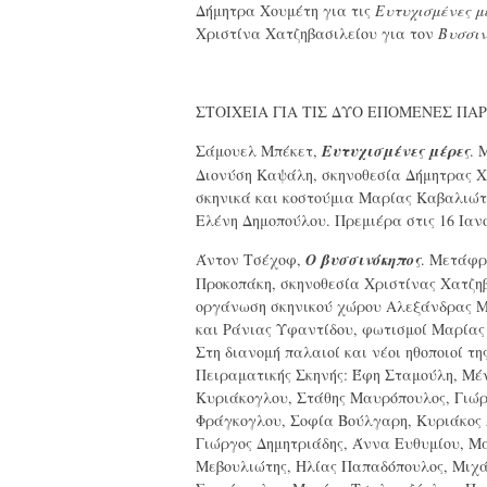
Δήμητρα Χουμέτη για τις
Ευτυχισμένες
μ
Χριστίνα Χατζηβασιλείου για τον
Βυσσιν
ΣΤΟΙΧΕΙΑ ΓΙΑ ΤΙΣ ΔΥΟ ΕΠΟΜΕΝΕΣ ΠΑ
Σάμουελ Μπέκετ,
Ευτυχισμένες μέρες
. 
Διονύση Καψάλη, σκηνοθεσία Δήμητρας Χ
σκηνικά και κοστούμια Μαρίας Καβαλιώτη
Ελένη Δημοπούλου. Πρεμιέρα στις 16 Ιαν
Άντον Τσέχοφ,
Ο βυσσινόκηπος
. Μετάφ
Προκοπάκη, σκηνοθεσία Χριστίνας Χατζη
οργάνωση σκηνικού χώρου Αλεξάνδρας 
και Ράνιας Υφαντίδου, φωτισμοί Μαρίας
Στη διανομή παλαιοί και νέοι ηθοποιοί τη
Πειραματικής Σκηνής: Έφη Σταμούλη, Μέ
Κυριάκογλου, Στάθης Μαυρόπουλος, Γιώ
Φράγκογλου, Σοφία Βούλγαρη, Κυριάκος 
Γιώργος Δημητριάδης, Άννα Ευθυμίου, Μ
Μεβουλιώτης, Ηλίας Παπαδόπουλος, Μιχ