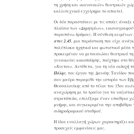
τη χρήση και «κανονικών» θεατρικών χώρ
καλλιτεχνικό εγχείρημα το απαιτεί.
Οι δύο παραστάσεις με τις οποίες άνοιξε 
πλαίσιο των «Δημητρίων», εικονογραφούν
παραπάνω δρόμους. Η σύνθεση κειμένων
στις 2.45
, μια παράσταση που είχε ανάγκ
πολύπλοκα ηχητικά και φωτιστικά μέσα τ
προκειμένου να μετουσιώσει θεατρικά τη
γυναικείας κακοποίησης, παίχτηκε στο θέ
«Άνετον». Αντίθετα, για τη νέα εκδοχή τ
Πόλης
, του έργου της Δανάης Τανίδου πο
σαν μαύρο παραμύθι την ιστορία των Εβ
Θεσσαλονίκης από το τέλος του 15
ου
αιών
αναχώρηση με το τραίνο για τα ναζιστικ
στρατόπεδα, επιλέξαμε έναν υπαίθριο χώ
μνήμης, και συγκεκριμένα την αποβάθρα 
σιδηροδρομικού σταθμού.
Η ίδια εναλλαγή χώρων χαρακτηρίζει και
προσεχείς εμφανίσεις μας.