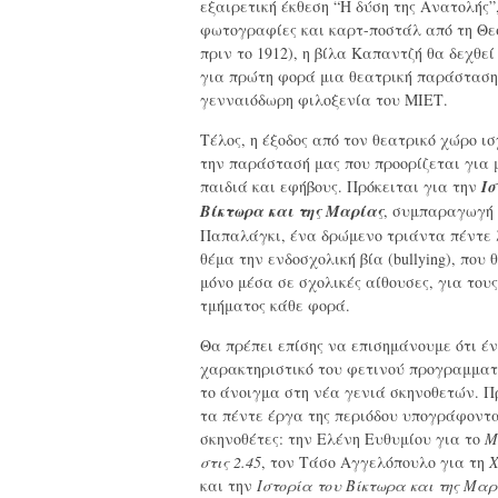
εξαιρετική έκθεση “Η δύση της Ανατολής”
φωτογραφίες και καρτ-ποστάλ από τη Θε
πριν το 1912), η βίλα Καπαντζή θα δεχθεί
για πρώτη φορά μια θεατρική παράσταση
γενναιόδωρη φιλοξενία του ΜΙΕΤ.
Τέλος, η έξοδος από τον θεατρικό χώρο ισ
την παράστασή μας που προορίζεται για
παιδιά και εφήβους. Πρόκειται για την
Ισ
Βίκτωρα και της Μαρίας
, συμπαραγωγή 
Παπαλάγκι, ένα δρώμενο τριάντα πέντε 
θέμα την ενδοσχολική βία (bullying), που 
μόνο μέσα σε σχολικές αίθουσες, για τους
τμήματος κάθε φορά.
Θα πρέπει επίσης να επισημάνουμε ότι έ
χαρακτηριστικό του φετινού προγραμματ
το άνοιγμα στη νέα γενιά σκηνοθετών. Π
τα πέντε έργα της περιόδου υπογράφοντα
σκηνοθέτες: την Ελένη Ευθυμίου για το
Μ
στις 2.45
, τον Τάσο Αγγελόπουλο για τη
Χ
και την
Ιστορία του Βίκτωρα και της Μαρ