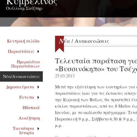
Κυμβελίνος
Ουίλλιαμ Σαίξπηρ
Ν
έα / Ανακοινώσεις
Κεντρική σελίδα
Παραστάσεις
Τελευταία παράταση γι
Ημερολόγιο
Παραστάσεων
«Βυσσινόκηπο» του Τσέχ
25.03.2013
Νέα/Ανακοινώσεις
Δημοσιεύματα
Μετά την εξάντληση των εισιτηρίων για ό
παραστάσεις (και για τις έκτακτες απογε
Έντυπα
την Κυριακή των Βαΐων, θα προστεθεί έν
κύκλος παραστάσεων, από τις 8 Μαΐου έως
Ηθοποιοί
Ιουνίου, με το ακόλουθο πρόγραμμα: Τετ
Αναζήτηση
Παρασκευή 9 μ.μ., Σάββατο 6.30 & 9 μ.μ.,
μ.μ.
Ταυτότητα
Ιστορία