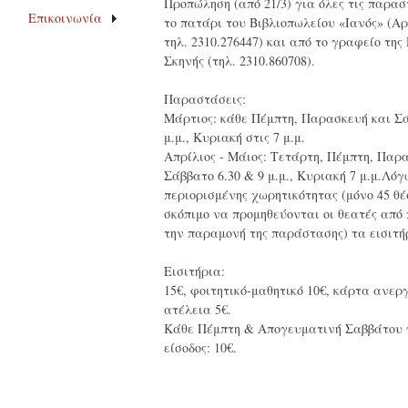
Προπώληση (από 21/3) για όλες τις παρασ
Επικοινωνία
το πατάρι του Βιβλιοπωλείου «Ιανός» (Αρ
τηλ. 2310.276447) και από το γραφείο της
Σκηνής (τηλ. 2310.860708).
Παραστάσεις:
Μάρτιος: κάθε Πέμπτη, Παρασκευή και Σά
μ.μ., Κυριακή στις 7 μ.μ.
Απρίλιος - Μάιος: Τετάρτη, Πέμπτη, Παρα
Σάββατο 6.30 & 9 μ.μ., Κυριακή 7 μ.μ.
Λόγ
περιορισμένης χωρητικότητας (μόνο 45 θέσ
σκόπιμο να προμηθεύονται οι θεατές από 
την παραμονή της παράστασης) τα εισιτή
Εισιτήρια:
15€, φοιτητικό-μαθητικό 10€, κάρτα ανεργ
ατέλεια 5€.
Κάθε Πέμπτη & Απογευματινή Σαββάτου 
είσοδος: 10€.