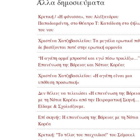
Άλλα δημοσιεύματα
Κριτική / «Η φόνισσα», του Αλέξανδρου
Παπαδιαμάντη, στο Θέατρο Τ: Κατάδυση στο ψήλ
του νου
Χριστίνα Χατζηβασιλείου: Τα μεγάλα ερωτικά πά
δε βασίζονται ποτέ στην ερωτική αρμονία
“Η αγάπη ορμά μπροστά και εγώ πίσω τρικλίζω…”
Επανένωση της Βόρειας και Νότιας Κορέας
Χριστίνα Χατζηβασιλείου: «Η αγάπη είναι μια
υπόθεση προσωπική»
Δεν θέλεις να τελειώσει «Η επανένωση της Βόρει
με τη Νότια Κορέα» από την Πειραματική Σκηνή…
Είδαμε & Σχολιάζουμε.
Επί σκηνής: Η επανένωση της Βόρειας με τη Νότια
Κορέα
Κριτική: "Το τέλος του παιχνιδιού" του Σάμουελ