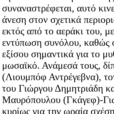
συναναστρέφεται, αυτό κινε
άνεση στον σχετικά περιορ
εκτός από το αεράκι του, με
εντύπωση συνόλου, καθώς 
εξίσου σημαντικά για το μ
μωσαϊκό. Ανάμεσά τους, δί
(Λιουμπόφ Αντρέγεβνα), το
του Γιώργου Δημητριάδη κα
Μαυρόπουλου (Γκάγεφ)-Γιώ
κυρίως για την ωραία σχέσ