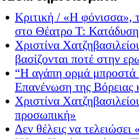
Κριτική / «Η φόνισσα»,
στο Θέατρο Τ: Κατάδυση
Χριστίνα Χατζηβασιλείου
βασίζονται ποτέ στην ερ
“Η αγάπη ορμά μπροστά 
Επανένωση της Βόρειας 
Χριστίνα Χατζηβασιλείου
προσωπική»
Δεν θέλεις να τελειώσει