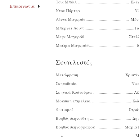
Τσικ Μπόιλ
Ελέ
Επικοινωνία
Ντοκ Πόρτερ
Νί
Λέννυ Μαγκράθ
Μέν
Μπέρνετ Λόιντ
Γι
Μεγκ Μαγκράθ
Στέλ
Μπέιμπ Μαγκράθ
Συντελεστές
Μετάφραση
Χριστί
Σκηνοθεσία
Νίκ
Σκηνικά-Κοστούμια
Λί
Μουσική επιμέλεια
Κώ
Φωτισμοί
Στρά
Βοηθός σκηνοθέτη
Δη
Βοηθός σκηνογράφου
Μαρία 
― » ―
Μ