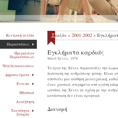
Σ
αιζόν »
2001-2002
» Εγκλήματ
Κεντρική σελίδα
Παραστάσεις
Εγκλήματα καρδιάς
Ημερολόγιο
Παραστάσεων
Μπεθ Χένλυ, 1978
Νέα/Ανακοινώσεις
Το έργο της Χένλυ παρουσιάζει την κωμι
διάσταση της ανθρώπινης φύσης. Είναι σ
Δημοσιεύματα
αποπνέει μια αίσθηση μελαγχολική, καθώ
Έντυπα
έναν χαοτικό, στερημένο από αγάπη κόσμ
ωστόσο, της Χένλυ σε σχέση με την ανθρ
Ηθοποιοί
κατάσταση δεν είναι αρνητικό.
Αναζήτηση
Διανομή
Ταυτότητα
Ιστορία