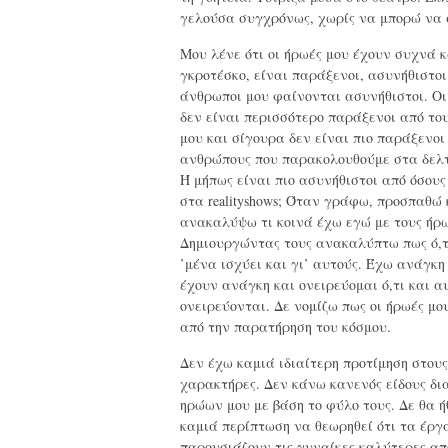
γελούσα συγχρόνως, χωρίς να μπορώ να
Μου λένε ότι οι ήρωές μου έχουν συχνά κ
γκροτέσκο, είναι παράξενοι, ασυνήθιστοι
άνθρωποι μου φαίνονται ασυνήθιστοι. Οι
δεν είναι περισσότερο παράξενοι από το
μου και σίγουρα δεν είναι πιο παράξενοι
ανθρώπους που παρακολουθούμε στα δελτ
Ή μήπως είναι πιο ασυνήθιστοι από όσου
στα realityshows; Όταν γράφω, προσπαθώ
ανακαλύψω τι κοινά έχω εγώ με τους ήρω
Δημιουργώντας τους ανακαλύπτω πως ό,τι
’μένα ισχύει και γι’ αυτούς. Έχω ανάγκη 
έχουν ανάγκη και ονειρεύομαι ό,τι και α
ονειρεύονται. Δε νομίζω πως οι ήρωές μ
από την παρατήρηση του κόσμου.
Δεν έχω καμιά ιδιαίτερη προτίμηση στους
χαρακτήρες. Δεν κάνω κανενός είδους δ
ηρώων μου με βάση το φύλο τους. Δε θα ή
καμιά περίπτωση να θεωρηθεί ότι τα έργ
παρουσιάζουν τις γυναίκες καλύτερες απ