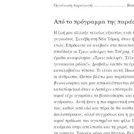
Οργάνωση παραγωγής
Βασ
Από το πρόγραμμα της παρά
Η ζωή μου άλλαξε τελείως εξαιτίας ενός
γεγονότος. Συνέβη στη Νέα Υόρκη, όταν 
ετών. Επρόκειτο να ανεβούν στο πανεπισ
σπούδαζα οι
Τρεις αδελφές
του Τσέχοφ. 
έμαθα αναφώνησα: «Τρεις αδελφές. Τέλε
γυναικείοι ρόλοι!». Διαβάζω λοιπόν το έρ
καταλαβαίνω τίποτα. Τι είναι αυτό; Ποιο
οι άνθρωποι; Ώσπου βλέπω μια παράστασ
Βυσσινόκηπου
και μου αποκαλύπτονται ό
καταπληκτικό όταν ο Λοπάχιν επέστρεψε 
αφού είχε αγοράσει το βυσσινόκηπο, και 
αγόρασα». Αυτή ήταν η πιο σημαντική στι
του, καθώς από εδώ και πέρα δε θα αισθ
δουλοπάροικος, αλλά συγχρόνως και η χε
αφού πρόδωσε τον αγαπημένο του φίλο.
ανάμεσα στην απελπισία και τη χαρά, τη
τη γοητεία. Τσίριζα μέσα στο θέατρο. Έκ