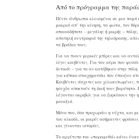
Από το πρόγραμμα της παρά
Πέντε άνθρωποι κλεισμένοι σε μια παμπ 
μακριά απ’ την κίνηση, τα φώτα, τον θόρ
οποιασδήποτε – μεγάλης ή μικρής – πόλης,
απατηλή συντροφιά της τηλεόρασης, απλ
τα βράδια τους.
Για να πιουν μερικές μπίρες και να αντ
λίγες κουβέντες. Για τον αέρα που φυσάει
δυτικός – για το αν κατέβηκαν στην πόλη 
για κάποιο στοιχηματάκι που έπαιξαν στ
Κουβέντες άσχετες και χιλιοειπωμένες, 
ησυχία αποκτούν τη δική τους βαρύτητα. 
λέγονται ακριβώς για να ξορκίσουν την η
μοναξιά.
Μόνο που, όσο προχωράει η νύχτα, και με
του αλκοόλ, οι μικρές ασήμαντες φράσει
και γίνονται ιστορίες.
Το αρχέτυπο του «παραμυθά» κάνει έναν