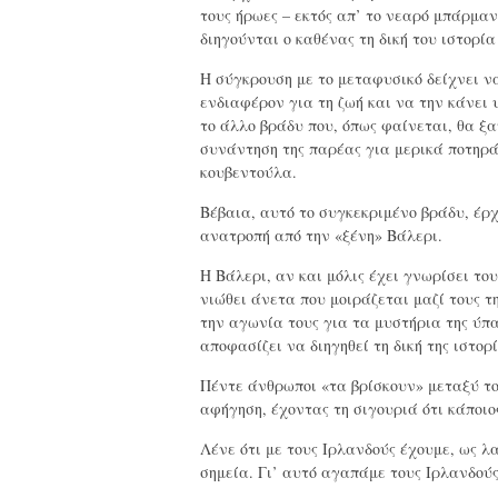
τους ήρωες – εκτός απ’ το νεαρό μπάρμαν
διηγούνται ο καθένας τη δική του ιστορία
Η σύγκρουση με το μεταφυσικό δείχνει ν
ενδιαφέρον για τη ζωή και να την κάνει
το άλλο βράδυ που, όπως φαίνεται, θα ξα
συνάντηση της παρέας για μερικά ποτηρά
κουβεντούλα.
Βέβαια, αυτό το συγκεκριμένο βράδυ, έρ
ανατροπή από την «ξένη» Βάλερι.
Η Βάλερι, αν και μόλις έχει γνωρίσει του
νιώθει άνετα που μοιράζεται μαζί τους τ
την αγωνία τους για τα μυστήρια της ύπα
αποφασίζει να διηγηθεί τη δική της ιστορί
Πέντε άνθρωποι «τα βρίσκουν» μεταξύ το
αφήγηση, έχοντας τη σιγουριά ότι κάποιος
Λένε ότι με τους Ιρλανδούς έχουμε, ως λα
σημεία. Γι’ αυτό αγαπάμε τους Ιρλανδού