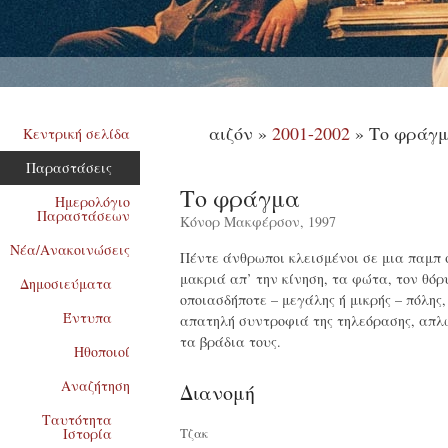
Σ
αιζόν »
2001-2002
» Το φράγ
Κεντρική σελίδα
Παραστάσεις
Το φράγμα
Ημερολόγιο
Παραστάσεων
Κόνορ Μακφέρσον, 1997
Νέα/Ανακοινώσεις
Πέντε άνθρωποι κλεισμένοι σε μια παμπ 
μακριά απ’ την κίνηση, τα φώτα, τον θόρ
Δημοσιεύματα
οποιασδήποτε – μεγάλης ή μικρής – πόλης,
Έντυπα
απατηλή συντροφιά της τηλεόρασης, απλ
τα βράδια τους.
Ηθοποιοί
Αναζήτηση
Διανομή
Ταυτότητα
Ιστορία
Τζακ