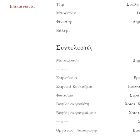
Τζιμ
Στάθη
Επικοινωνία
Μπρένταν
Γ
Φίνμπαρ
Δημ
Βάλερι
Συντελεστές
Μετάφραση
Δημ
― » ―
Σκηνοθεσία
Έρ
Σκηνικά-Κοστούμια
Ιωάνν
Φωτισμοί
Στρά
Βοηθός σκηνοθέτη
Χριστ. 
Βοηθός σκηνογράφου
Χριστ
― » ―
Οργάνωση παραγωγής
Βασ