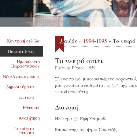
Σ
αιζόν »
1994-1995
» Το νεκρό 
Κεντρική σελίδα
Παραστάσεις
Το νεκρό σπίτι
Ημερολόγιο
Παραστάσεων
Γιάννης Ρίτσος, 1959
Νέα/Ανακοινώσεις
Σ’ ένα παλιό, μισοερειπώμενο αρχοντικό,
μια γυναίκα αναθυμάται τη ζωή της, μπρ
Δημοσιεύματα
νεαρό επισκέπτη.
Έντυπα
Διανομή
Ηθοποιοί
Αναζήτηση
Ηλέκτρα (;): Έφη Σταμούλη
Ταυτότητα
Επισκέπτης: Δημήτρης Σακατζής
Ιστορία