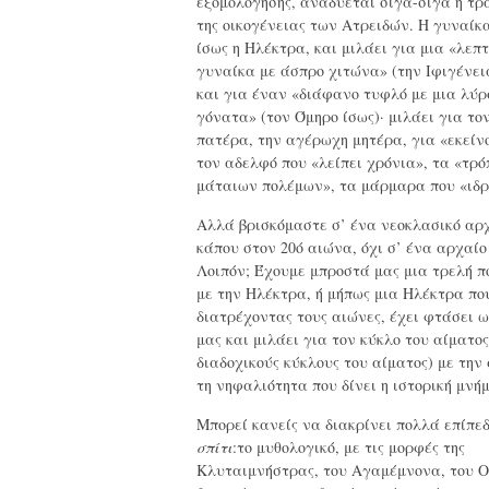
εξομολόγησης, αναδύεται σιγά-σιγά η τρ
της οικογένειας των Ατρειδών. Η γυναίκ
ίσως η Ηλέκτρα, και μιλάει για μια «λεπ
γυναίκα με άσπρο χιτώνα» (την Ιφιγένει
και για έναν «διάφανο τυφλό με μια λύρ
γόνατα» (τον Όμηρο ίσως)· μιλάει για το
πατέρα, την αγέρωχη μητέρα, για «εκείνο
τον αδελφό που «λείπει χρόνια», τα «τρ
μάταιων πολέμων», τα μάρμαρα που «ιδ
Αλλά βρισκόμαστε σ’ ένα νεοκλασικό αρχ
κάπου στον 20ό αιώνα, όχι σ’ ένα αρχαίο 
Λοιπόν; Έχουμε μπροστά μας μια τρελή π
με την Ηλέκτρα, ή μήπως μια Ηλέκτρα πο
διατρέχοντας τους αιώνες, έχει φτάσει ω
μας και μιλάει για τον κύκλο του αίματος
διαδοχικούς κύκλους του αίματος) με την
τη νηφαλιότητα που δίνει η ιστορική μνήμ
Μπορεί κανείς να διακρίνει πολλά επίπε
σπίτι
:το μυθολογικό, με τις μορφές της
Κλυταιμνήστρας, του Αγαμέμνονα, του 