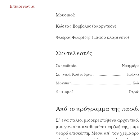
Επικοινωνία
Μουσικοί:
Κώστας Βόμβολος (ακορντεόν)
Φλώρος Φλωρίδης (μπάσο κλαρινέτο)
Συντελεστές
Σκηνοθεσία
Νικηφόρ
Σκηνικά-Κοστούμια
Ιωάνν
Μουσική
Κώ
Φωτισμοί
Στρά
Από το πρόγραμμα της παρά
Σ’ ένα παλιό, μισοερειπώμενο αρχοντικό,
μια γυναίκα αναθυμάται τη ζωή της, μπρ
νεαρό επισκέπτη. Μέσα απ’ τον χείμαρρο