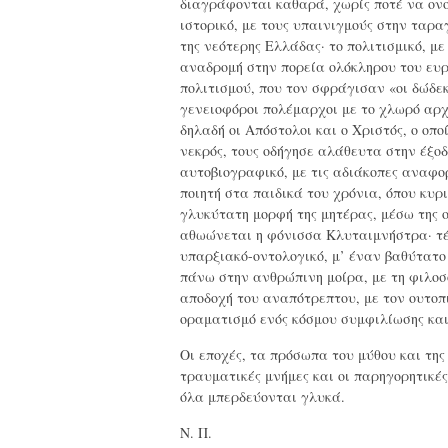
διαγράφονται καθαρά, χωρίς ποτέ να ονο
ιστορικό, με τους υπαινιγμούς στην ταρα
της νεότερης Ελλάδας· το πολιτισμικό, με
αναδρομή στην πορεία ολόκληρου του ευ
πολιτισμού, που τον σφράγισαν «οι δώδε
γενειοφόροι πολέμαρχοι με το χλωρό αρχ
δηλαδή οι Απόστολοι και ο Χριστός, ο οποί
νεκρός, τους οδήγησε αλάθευτα στην έξοδ
αυτοβιογραφικό, με τις αδιάκοπες αναφο
ποιητή στα παιδικά του χρόνια, όπου κυρ
γλυκύτατη μορφή της μητέρας, μέσω της 
αθωώνεται η φόνισσα Κλυταιμνήστρα· τέ
υπαρξιακό-οντολογικό, μ’ έναν βαθύτατ
πάνω στην ανθρώπινη μοίρα, με τη φιλο
αποδοχή του αναπότρεπτου, με τον ουτοπ
οραματισμό ενός κόσμου συμφιλίωσης και
Οι εποχές, τα πρόσωπα του μύθου και της 
τραυματικές μνήμες και οι παρηγορητικές
όλα μπερδεύονται γλυκά.
Ν. Π.