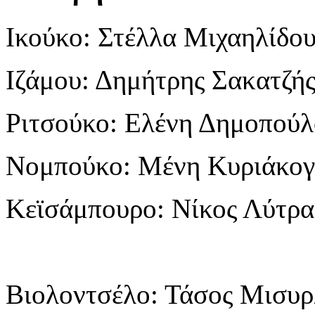
Ικούκο: Στέλλα Μιχαηλίδο
Ιζάμου: Δημήτρης Σακατζή
Ριτσούκο: Ελένη Δημοπού
Νομπούκο: Μένη Κυριάκο
Κεϊσάμπουρο: Νίκος Λύτρα
Βιολοντσέλο: Τάσος Μισυρ