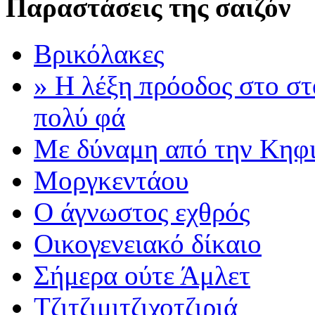
Παραστάσεις της σαιζόν
Βρικόλακες
» Η λέξη πρόοδος στο στ
πολύ φά
Με δύναμη από την Κηφ
Μοργκεντάου
Ο άγνωστος εχθρός
Οικογενειακό δίκαιο
Σήμερα ούτε Άμλετ
Τζιτζιμιτζιχοτζιριά