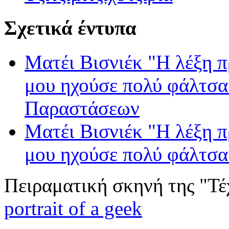
Σχετικά έντυπα
Ματέι Βισνιέκ "Η λέξη π
μου ηχούσε πολύ φάλτσ
Παραστάσεων
Ματέι Βισνιέκ "Η λέξη π
μου ηχούσε πολύ φάλτσ
Πειραματική σκηνή της "Τέ
portrait of a geek