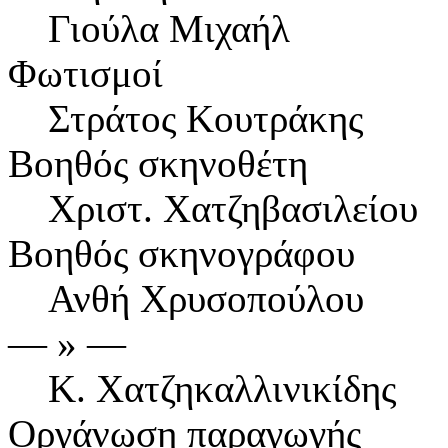
Γιούλα Μιχαήλ
Φωτισμοί
Στράτος Κουτράκης
Βοηθός σκηνοθέτη
Χριστ. Χατζηβασιλείου
Βοηθός σκηνογράφου
Ανθή Χρυσοπούλου
― » ―
Κ. Χατζηκαλλινικίδης
Οργάνωση παραγωγής