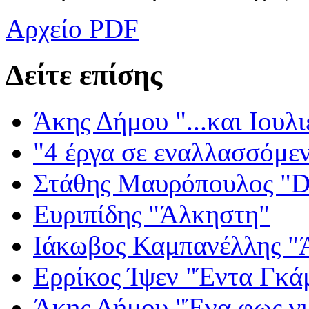
Αρχείο PDF
Δείτε επίσης
Άκης Δήμου "...και Ιουλι
"4 έργα σε εναλλασσόμε
Στάθης Μαυρόπουλος "Dr
Ευριπίδης "Άλκηστη"
Ιάκωβος Καμπανέλλης "Ά
Ερρίκος Ίψεν "Έντα Γκά
Άκης Δήμου "Ένα φως γι