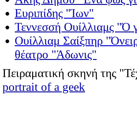
Ευριπίδης "Ίων"
Τεννεσσή Ουίλλιαμς "Ό 
Ουίλλιαμ Σαίξπηρ "Όνειρ
θέατρο "Άδωνις"
Πειραματική σκηνή της "Τέ
portrait of a geek