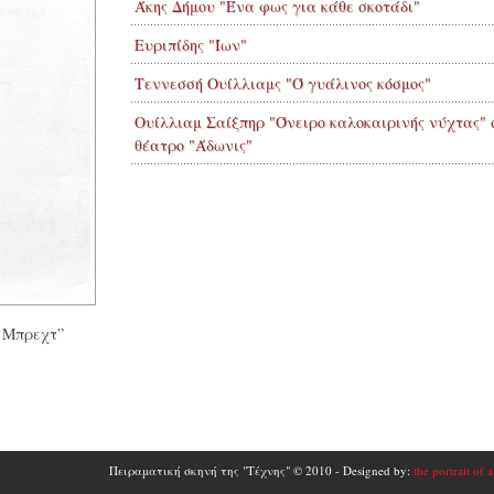
Άκης Δήμου "Ένα φως για κάθε σκοτάδι"
Ευριπίδης "Ίων"
Τεννεσσή Ουίλλιαμς "Ό γυάλινος κόσμος"
Ουίλλιαμ Σαίξπηρ "Όνειρο καλοκαιρινής νύχτας" 
θέατρο "Άδωνις"
τ Μπρεχτ”
Πειραματική σκηνή της "Τέχνης" © 2010 - Designed by:
the portrait of 