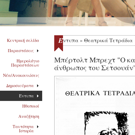
Έ
ντυπα » Θεατρικά Τετράδια
Κεντρική σελίδα
Παραστάσεις
Μπέρτολτ Μπρεχτ "Ο κα
Ημερολόγιο
Παραστάσεων
άνθρωπος του Σετσουάν
Νέα/Ανακοινώσεις
Δημοσιεύματα
Έντυπα
Ηθοποιοί
Αναζήτηση
Ταυτότητα
Ιστορία