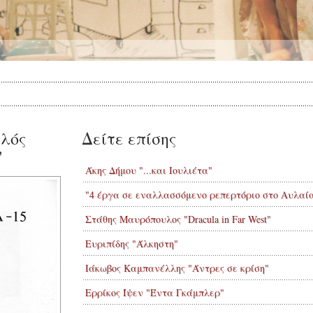
λός
Δείτε επίσης
"
Άκης Δήμου "...και Ιουλιέτα"
"4 έργα σε εναλλασσόμενο ρεπερτόριο στο Αυλαί
Στάθης Μαυρόπουλος "Dracula in Far West"
Ευριπίδης "Άλκηστη"
Ιάκωβος Καμπανέλλης "Άντρες σε κρίση"
Ερρίκος Ίψεν "Έντα Γκάμπλερ"