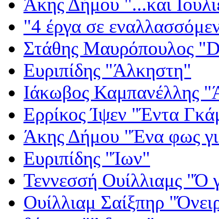
Άκης Δήμου "...και Ιουλι
"4 έργα σε εναλλασσόμε
Στάθης Μαυρόπουλος "Dr
Ευριπίδης "Άλκηστη"
Ιάκωβος Καμπανέλλης "Ά
Ερρίκος Ίψεν "Έντα Γκά
Άκης Δήμου "Ένα φως γι
Ευριπίδης "Ίων"
Τεννεσσή Ουίλλιαμς "Ό 
Ουίλλιαμ Σαίξπηρ "Όνειρ