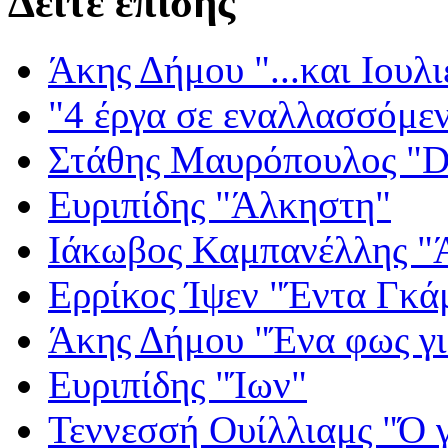
Δείτε επίσης
Άκης Δήμου "...και Ιουλι
"4 έργα σε εναλλασσόμε
Στάθης Μαυρόπουλος "Dr
Ευριπίδης "Άλκηστη"
Ιάκωβος Καμπανέλλης "Ά
Ερρίκος Ίψεν "Έντα Γκά
Άκης Δήμου "Ένα φως γι
Ευριπίδης "Ίων"
Τεννεσσή Ουίλλιαμς "Ό 