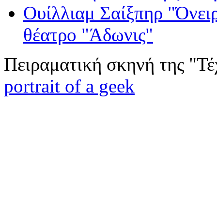
Ουίλλιαμ Σαίξπηρ "Όνειρ
θέατρο "Άδωνις"
Πειραματική σκηνή της "Τέ
portrait of a geek