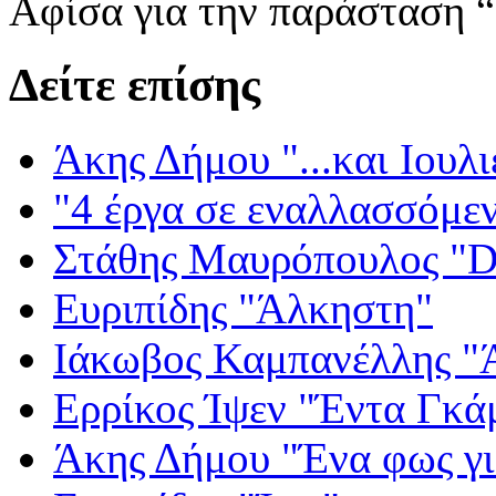
Αφίσα για την παράσταση 
Δείτε επίσης
Άκης Δήμου "...και Ιουλι
"4 έργα σε εναλλασσόμε
Στάθης Μαυρόπουλος "Dr
Ευριπίδης "Άλκηστη"
Ιάκωβος Καμπανέλλης "Ά
Ερρίκος Ίψεν "Έντα Γκά
Άκης Δήμου "Ένα φως γι