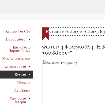
Έ
ντυπα » Αφίσες » Αφίσες Π
Κεντρική σελίδα
Παραστάσεις
Φωτεινή Φραγκούλη "Η 
Ημερολόγιο
Παραστάσεων
του δάσους"
Νέα/Ανακοινώσεις
Δημοσιεύματα
Έντυπα
Ηθοποιοί
Αναζήτηση
Ταυτότητα
Ιστορία