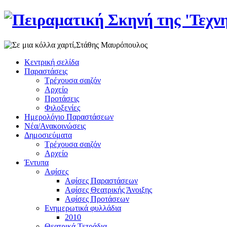
Κεντρική σελίδα
Παραστάσεις
Τρέχουσα σαιζόν
Αρχείο
Προτάσεις
Φιλοξενίες
Ημερολόγιο Παραστάσεων
Νέα/Ανακοινώσεις
Δημοσιεύματα
Τρέχουσα σαιζόν
Αρχείο
Έντυπα
Αφίσες
Αφίσες Παραστάσεων
Αφίσες Θεατρικής Άνοιξης
Αφίσες Προτάσεων
Ενημερωτικά φυλλάδια
2010
Θεατρικά Τετράδια