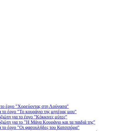
α το έργο "Χορεύοντας στη Λούνασα"
α το έργο "Το κουράγιο της μητέρας μου"
ιώτη για το έργο "Κόκκινες μύτες"
ιώτη για το "Η Μάνα Κουράγιο και τα παιδιά της"
α το έργο "Οι φασουλήδες του Κατσιπόρα"