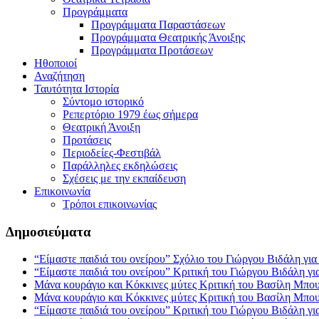
Προγράμματα
Προγράμματα Παραστάσεων
Προγράμματα Θεατρικής Άνοιξης
Προγράμματα Προτάσεων
Ηθοποιοί
Αναζήτηση
Ταυτότητα Ιστορία
Σύντομο ιστορικό
Ρεπερτόριο 1979 έως σήμερα
Θεατρική Άνοιξη
Προτάσεις
Περιοδείες-Φεστιβάλ
Παράλληλες εκδηλώσεις
Σχέσεις με την εκπαίδευση
Επικοινωνία
Τρόποι επικοινωνίας
Δ
ημοσιεύματα
“Είμαστε παιδιά του ονείρου”
Σχόλιο του Γιώργου Βιδάλη γι
“Είμαστε παιδιά του ονείρου”
Κριτική του Γιώργου Βιδάλη γι
Μάνα κουράγιο και Κόκκινες μύτες
Κριτική του Βασίλη Μπουζ
Μάνα κουράγιο και Κόκκινες μύτες
Κριτική του Βασίλη Μπουζ
“Είμαστε παιδιά του ονείρου”
Κριτική του Γιώργου Βιδάλη γι