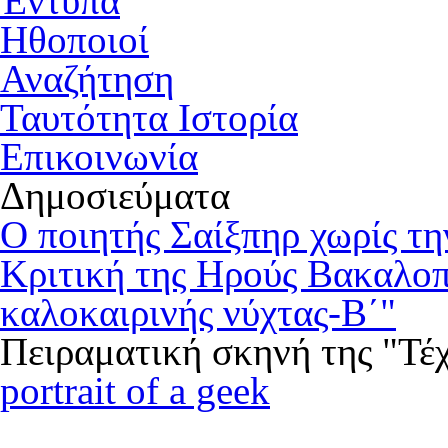
Έντυπα
Ηθοποιοί
Αναζήτηση
Ταυτότητα Ιστορία
Επικοινωνία
Δ
ημοσιεύματα
Ο ποιητής Σαίξπηρ χωρίς τη
Κριτική της Ηρούς Βακαλοπ
καλοκαιρινής νύχτας-Β΄"
Πειραματική σκηνή της "Τέ
portrait of a geek