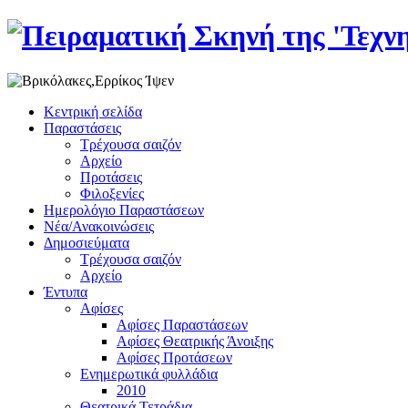
Κεντρική σελίδα
Παραστάσεις
Τρέχουσα σαιζόν
Αρχείο
Προτάσεις
Φιλοξενίες
Ημερολόγιο Παραστάσεων
Νέα/Ανακοινώσεις
Δημοσιεύματα
Τρέχουσα σαιζόν
Αρχείο
Έντυπα
Αφίσες
Αφίσες Παραστάσεων
Αφίσες Θεατρικής Άνοιξης
Αφίσες Προτάσεων
Ενημερωτικά φυλλάδια
2010
Θεατρικά Τετράδια