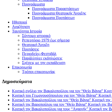
Προγράμματα
Προγράμματα Παραστάσεων
Προγράμματα Θεατρικής Άνοιξης
Προγράμματα Προτάσεων
Ηθοποιοί
Αναζήτηση
Ταυτότητα Ιστορία
Σύντομο ιστορικό
Ρεπερτόριο 1979 έως σήμερα
Θεατρική Άνοιξη
Προτάσεις
Περιοδείες-Φεστιβάλ
Παράλληλες εκδηλώσεις
Σχέσεις με την εκπαίδευση
Επικοινωνία
Τρόποι επικοινωνίας
Δ
ημοσιεύματα
Κριτικό σχόλιο της Βακαλοπούλου για τον “Θείο Βάνια”
Κριτ
Κριτική του Γεωργουσόπουλου για τον “Θείο Βάνια”
Κριτική
Κριτική της Βακαλοπούλου για τον “Θείο Βάνια”
Κριτική της
Κριτική της Βαροπούλου για τον “Θείο Βάνια”
Κριτική της Β
Κριτική της Βακαλοπούλου για τους “Αχαρνής”
Κριτική της 