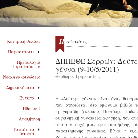
Π
ροτάσεις
Κεντρική σελίδα
Παραστάσεις
ΔΗΠΕΘΕ Σερρών: Δεύτε
Ημερολόγιο
Παραστάσεων
γέννα (9-10/5/2011)
Θεόδωρος Γρηγοριάδης
Νέα/Ανακοινώσεις
Δημοσιεύματα
Έντυπα
Η «Δεύτερη γέννα» είναι ένας θεατρικ
που στηρίζεται στο ομώνυμο βιβλίο 
Ηθοποιοί
Γρηγοριάδη (εκδόσεις Πατάκη). Πρόκε
συγκινητική γυναικεία αφήγηση, που αν
Αναζήτηση
από την ψυχή μιας τραυματισμένης μά
Ταυτότητα
παραιτημένης γυναίκας. Είναι η εξο
Ιστορία
Ρένας, μια νέας γυναίκας από την Καβ