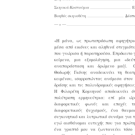
Σκηνικά-Κοστούμια
Ε
Βοηθός σκηνοθέτη
Δέσπ
― » ―
«Η μάνα, ως πρωτοπρόσωπη αφηγήτρι
μέσα από εικόνες και αληθινά στιγμιό
που γνώρισα ή παρατηρούσα. Επρόκειτο 
κείμενο, μια εξομολόγηση, μια «δεύ
αναπαράσταση και δρώμενο μαζί. Ο
Θοδωρής Γκόνης αναδεικνύει τη θεατ
κειμένου, ισορροπώντας ανάμεσα στον 
δράσης και τις παλινδρομικές αφηγήσεις
Η Φιλαρέτη Κομνηνού αποδεικνύει ό
πολύτροπη ερμηνεύτρια: επί μία ώρ
διαφορετικές φωνές και εποχές τ
διαφορετικούς ψυχισμούς, ένα θαυμα
συγκινητικό και λυτρωτικό συνάμα για 
εγώ αισθάνομαι ευτυχής που για πρώτ
ένα γραπτό μου να ζωντανεύει τόσο 