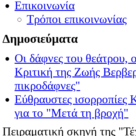
Επικοινωνία
Τρόποι επικοινωνίας
Δ
ημοσιεύματα
Οι δάφνες του θεάτρου, ο
Κριτική της Ζωής Βερβερ
πικροδάφνες"
Εύθραυστες ισορροπίες
Κ
για το "Μετά τη βροχή"
Πειραματική σκηνή της "Τέ