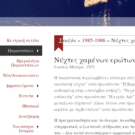
Σ
αιζόν »
1985-1986
» Νύχτες χ
Κεντρική σελίδα
Παραστάσεις
Νύχτες χαμένων ερώτω
Ημερολόγιο
Παραστάσεων
Γιούκιο Μισίμα, 1953
Νέα/Ανακοινώσεις
Η παράσταση περιλαμβάνει τέσσερα σύγ
εκατοστή νύχτα" (στο πρωτότυπο: "Η Κομ
Δημοσιεύματα
καθισμένη στην επιτύμβια στήλη"), "Νυχτ
Έντυπα
επίσκεψη" (στο πρωτότυπο: "Η κυρία Αόι")
μεταξωτο τύμπανο" (ίδιος τίτλος στο πρω
Ηθοποιοί
κορίτσι με τη βεντάγια" (στο πρωτότυπο: 
Αναζήτηση
Η πραγματικότητα και το όνειρο, το καθη
Ταυτότητα
υπερφυσικό, ο ζωντανός άνθρωπος και τ
Ιστορία
του – όλα αυτά συνυπάρχουν αρμονικά σ