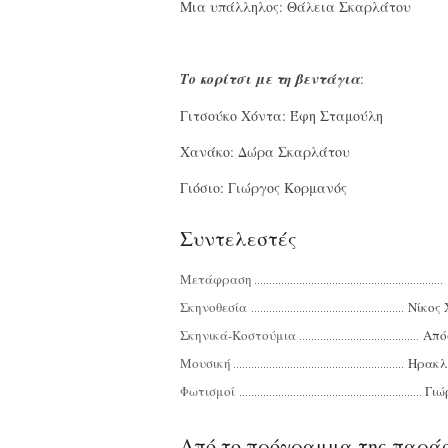
Μια υπάλληλος: Θάλεια Σκαρλάτου
Το κορίτσι με τη βεντάγια
:
Γιτσούκο Χόντα: Έφη Σταμούλη
Χανάκο: Δώρα Σκαρλάτου
Γιόσιο: Γιώργος Κορμανός
Συντελεστές
Μετάφραση
Σκηνοθεσία
Νίκος
Σκηνικά-Κοστούμια
Από
Μουσική
Ηρακλ
Φωτισμοί
Γιώ
Από το πρόγραμμα της παρά