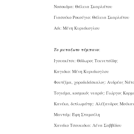
Νοσοκόμα: Θάλεια Σκαρλάτου
Γιασούκο Ροκούγιο: Θάλεια Σκαρλάτου
Αόι: Μένη Κυριάκογλου
Το μεταξωτο τύμπανο
:
Ιγουακίτσι: Θόδωρος Τεκνετσίδης
Καγιόκο: Μένη Κυριάκογλου
Φουτζίμα, χοροδιδάσκαλος: Ανδρέας Νάτσ
Τογιάμα, κοσμικός νεαρός: Γιώργος Κορμ
Κανέκο, διπλωμάτης: Αλέξανδρος Μούκα
Μαντάμ: Έφη Σταμούλη
Χανάκο Τσουκιόκα: Λένα Σαββίδου