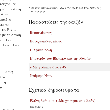
Στοκχόλμης
.
Κλικ στις φωτογραφίες για μεγέθυνση και περισσότερες
ηθεί μια άλλη
πληροφορίες
νά με
ραμείνω
Παραστάσεις της σαιζόν
νει τόσο
το. Είναι
Βυσσινόκηπος
ν με τη στάση
ται. Που
Ευτυχισμένες μέρες
άσουν. Ή να
Η Χρυσή πόλη
Η ιστορία του Βίκτωρα και της Μαρίας
» Με χτύπησε στις 2.45
υ, Ελένη
Ντόμπρε Ντεν
τίνα
ννης,
α.
Σχετικά δημοσιεύματα
Ελένη Ευθυμίου («Με χτύπησε στις 2.45»)
Έτος: 2012
ος Παπανδρέου