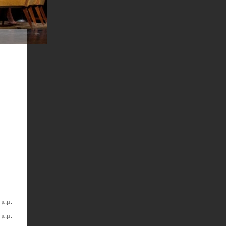
 μ.μ.
 μ.μ.