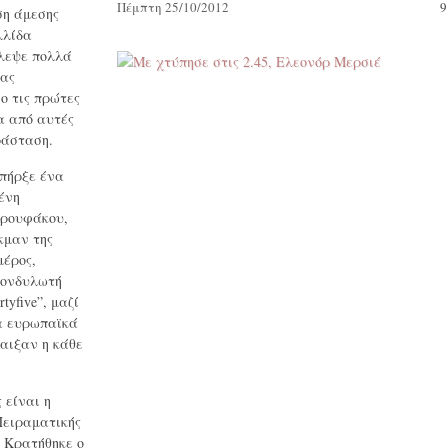
Πέμπτη 25/10/2012
9
η άμεσης
λλίδα
λεψε πολλά
ιας
ο τις πρώτες
α από αυτές
ράσταση.
υπήρξε ένα
ένη
Τρουφάκου,
κμαν της
μέρος,
πονδυλωτή
rtyfive”, μαζί
α ευρωπαϊκά
παιξαν η κάθε
 είναι η
ειραματικής
. Κρατήθηκε ο