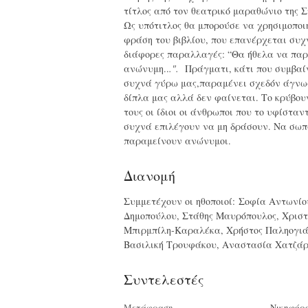
τίτλος από τον θεατρικό μαραθώνιο της 
Ως υπότιτλος θα μπορούσε να χρησιμοποι
φράση του βιβλίου, που επανέρχεται συχ
διάφορες παραλλαγές: “Θα ήθελα να πα
ανώνυμη..
.".
Πράγματι, κάτι που συμβαί
συχνά γύρω μας,παραμένει σχεδόν άγνωσ
δίπλα μας αλλά δεν φαίνεται. Το κρύβου
τους οι ίδιοι οι άνθρωποι που το υφίσταν
συχνά επιλέγουν να μη δράσουν. Να σωπ
παραμείνουν ανώνυμοι.
Διανομή
Συμμετέχουν οι ηθοποιοί: Σοφία Αντωνίο
Δημοπούλου, Στάθης Μαυρόπουλος, Χρισ
Μπιρμπίλη-Καραλέκα, Χρήστος Παληογιά
Βασιλική Τρουφάκου, Αναστασία Χατζάρ
Συντελεστές
Μετάφραση
Νικηφόρ