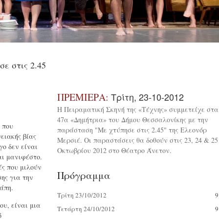
ε στις 2.45
ΠΡΕΜΙΕΡΑ:
Τρίτη, 23-10-2012
Η Πειραματική Σκηνή της «Tέχνης» συμμετείχε στα
47α «Δημήτρια» του Δήμου Θεσσαλονίκης με την
 που
παράσταση "Με χτύπησε στις 2.45" της Ελεονόρ
ειακής βίας
Μερσιέ. Oι παραστάσεις θα δοθούν στις 23, 24 & 25
γο δεν είναι
Οκτωβρίου 2012 στο Θέατρο Άνετον.
αι μανιφέστο.
ές που μιλούν
Πρόγραμμα
σης για την
γάπη.
Τρίτη 23/10/2012
9
ου, είναι μια
Τετάρτη 24/10/2012
9
ό