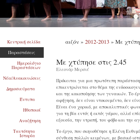
Σ
αιζόν »
2012-2013
» Με χτύπησ
Κεντρική σελίδα
Παραστάσεις
Με χτύπησε στις 2.45
Ημερολόγιο
Παραστάσεων
Ελεονόρ Μερσιέ
Νέα/Ανακοινώσεις
Πρόκειται για μια πρωτότυπη παράσταση
επικεντρώνεται στο θέμα της ενδοοικογεν
Δημοσιεύματα
και της κακοποίησης των γυναικών. Το έρ
Έντυπα
αφήγηση, δεν είναι ντοκουμέντο, δεν είν
Είναι ένα χορικό, με αποκαλυπτικές φων
Ηθοποιοί
για τη βία εντός ή εκτός γάμου, αλλά επί
εξουσία, την ντροπή, τον φόβο και την α
Αναζήτηση
Ταυτότητα
Το έργο, που σκηνοθέτησε η Ελένη Ευθυμί
Ιστορία
σύνθεση πολλών κειμένων, με βασικό ιστ