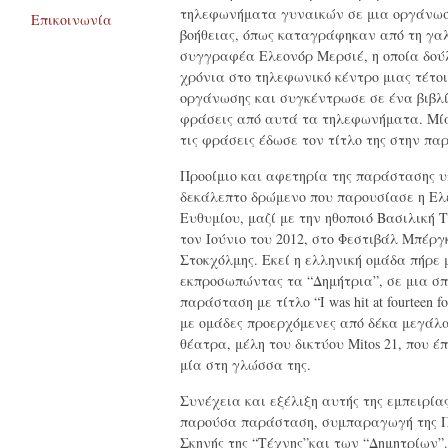
τηλεφωνήματα γυναικών σε μια οργάνωσ
Επικοινωνία
βοήθειας, όπως καταγράφηκαν από τη γα
συγγραφέα Ελεονόρ Μερσιέ, η οποία δού
χρόνια στο τηλεφωνικό κέντρο μιας τέτο
οργάνωσης και συγκέντρωσε σε ένα βιβλί
φράσεις από αυτά τα τηλεφωνήματα. Μί
τις φράσεις έδωσε τον τίτλο της στην πα
Προοίμιο και αφετηρία της παράστασης 
δεκάλεπτο δρώμενο που παρουσίασε η Ελ
Ευθυμίου, μαζί με την ηθοποιό Βασιλική 
τον Ιούνιο του 2012, στο Φεστιβάλ Μπέργ
Στοκχόλμης. Εκεί η ελληνική ομάδα πήρε 
εκπροσωπώντας τα “Δημήτρια”, σε μια σ
παράσταση με τίτλο “I was hit at fourteen fo
με ομάδες προερχόμενες από δέκα μεγάλ
θέατρα, μέλη του δικτύου Mitos 21, που έ
μία στη γλώσσα της.
Συνέχεια και εξέλιξη αυτής της εμπειρίας
παρούσα παράσταση, συμπαραγωγή της Π
Σκηνής της “Τέχνης”και των “Δημητρίων”